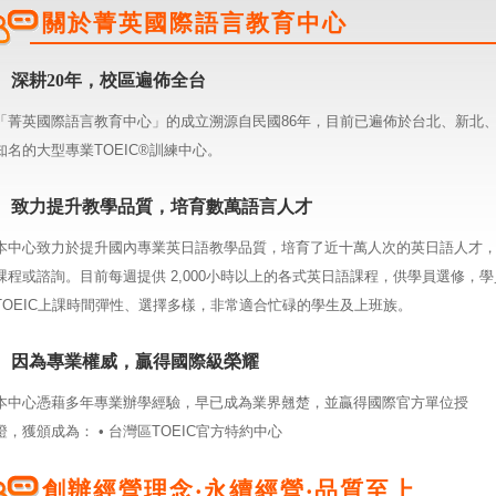
關於菁英國際語言教育中心
深耕20年，校區遍佈全台
「菁英國際語言教育中心」的成立溯源自民國86年，目前已遍佈於台北、新北
知名的大型專業TOEIC®訓練中心。
致力提升教學品質，培育數萬語言人才
本中心致力於提升國內專業英日語教學品質，培育了近十萬人次的英日語人才
課程或諮詢。目前每週提供 2,000小時以上的各式英日語課程，供學員選修，
TOEIC上課時間彈性、選擇多樣，非常適合忙碌的學生及上班族。
因為專業權威，贏得國際級榮耀
本中心憑藉多年專業辦學經驗，早已成為業界翹楚，並贏得國際官方單位授
證，獲頒成為： • 台灣區TOEIC官方特約中心
創辦經營理念‧永續經營‧品質至上