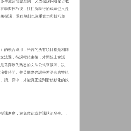
，多半處於陪讀狀態，又因授課內容是以教
，在學習技巧後，往往所獲得的成績也只是
分級授課，課程規劃也注重實力與技巧並
寫）的融合運用，語言的所有項目都是相輔
上文法課，待課程結束後，才開始上會話
還是選擇原先熟悉的文法公式來做聽、說、
同浪費時間。菁英國際強調學習語言應雙軌
說、讀、寫中，才能真正達到潛移默化的效
師授課進度，避免敷衍或趕課狀況發生。，