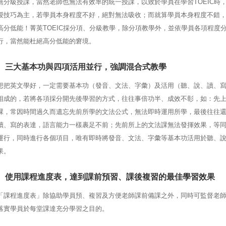
無分級授課，當然老師也無法有效率的統一授課，以致於學員在學習TOEIC時
授技巧為主，若學員本身程度不好，絕對無法吸收；而就算學員本身程度不錯
高分低能！菁英TOEIC採分項、分級教學，除分項教學外，並依學員各項程度
行，當然能杜絕高分低能的窘境。
三大基本功與四項活用並行，強調混合式教學
想把英文學好，一定需要基本功（發音、文法、字彙）及活用（聽、說、讀、
相成的，若將各項採分開先後學習的方式，往往事倍功半、成效不彰，如：先
課，常因時間過久而遺忘先前所學的文法公式，無法即時運用所學，最後往往
讀、寫的表達，語言能力一樣裹足不前；先前所上的文法課無法發揮效果，等
運行，同時進行各個項目，唯有即時將發音、文法、字彙等基本功活用於聽、
果。
使用課程進度表，達到課前預習、課後複習的最佳學習效果
「課程進度表」除協助學員預、複習及方便老師課前備課之外，同時可監督老
落實學員於每堂課達充分學習之目的。