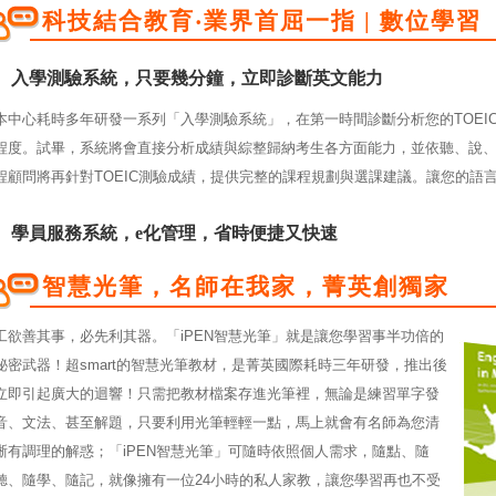
科技結合教育‧業界首屈一指 | 數位學習
入學測驗系統，只要幾分鐘，立即診斷英文能力
本中心耗時多年研發一系列「入學測驗系統」，在第一時間診斷分析您的TOEI
程度。試畢，系統將會直接分析成績與綜整歸納考生各方面能力，並依聽、說
程顧問將再針對TOEIC測驗成績，提供完整的課程規劃與選課建議。讓您的語
學員服務系統，e化管理，省時便捷又快速
智慧光筆，名師在我家，菁英創獨家
工欲善其事，必先利其器。「iPEN智慧光筆」就是讓您學習事半功倍的
秘密武器！超smart的智慧光筆教材，是菁英國際耗時三年研發，推出後
立即引起廣大的迴響！只需把教材檔案存進光筆裡，無論是練習單字發
音、文法、甚至解題，只要利用光筆輕輕一點，馬上就會有名師為您清
晰有調理的解惑；「iPEN智慧光筆」可隨時依照個人需求，隨點、隨
聽、隨學、隨記，就像擁有一位24小時的私人家教，讓您學習再也不受