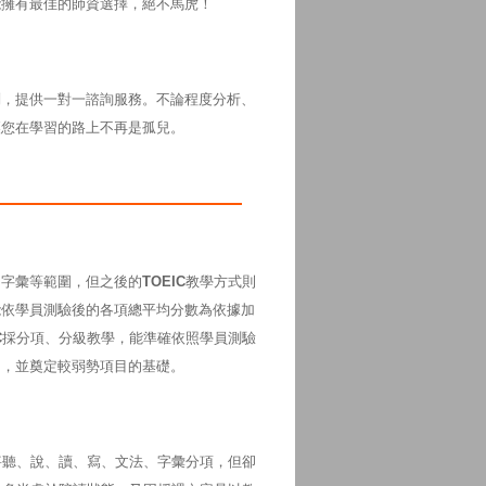
能擁有最佳的師資選擇，絕不馬虎！
問，提供一對一諮詢服務。不論程度分析、
讓您在學習的路上不再是孤兒。
、字彙等範圍，但之後的
TOEIC
教學方式則
能依學員測驗後的各項總平均分數為依據加
C
採分項、分級教學，能準確依照學員測驗
目，並奠定較弱勢項目的基礎。
將聽、說、讀、寫、文法、字彙分項，但卻