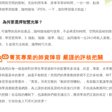
時間與空間的限制。充份利用等車、搭車等零碎時間，一分一秒、點滴
累積學習能量，隨時隨地「iPEN」一下，達到學習最大助益！
為何要選擇智慧光筆？
1.可攜帶的高科技產品，隨時隨地都可使用，不必再受到時間、空間與器材的限
誦，學習更簡單。3. 隨點、隨聽、隨學、隨記，如同擁有一位24小時私人家教。
率。 5.使用方法簡易，攜帶輕巧方便。
菁英專業的師資陣容 嚴謹的評核把關
因為明白每一個老師對於學生學習過程中的影響有多深遠，於是，專業、水準
持和最基本的要求，絲毫不敢輕忽！而我們的專業教師群裡不乏許多哈佛、MI
身背景值得尊重外，『菁英』另有完整的『教師管理機制』，有鼓勵方案讓學
個學員都能透過網路，為上課的老師及課程內容進行評價，不但成為教務同仁
的把關！在這樣的機制下，也讓教師們都充滿活力，獲得學員們正面的肯定！
教師，引領你進入TOEIC的世界！