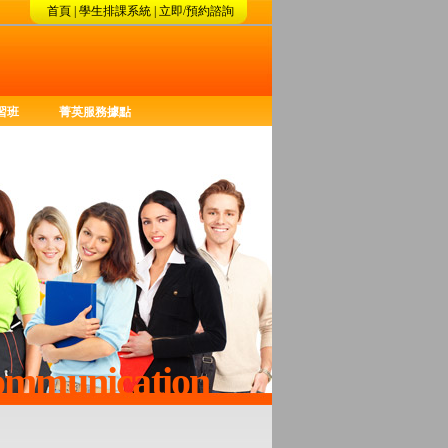
首頁
|
學生排課系統
|
立即/預約諮詢
習班
菁英服務據點
Communication