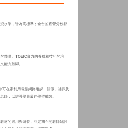
師資水準，皆為高標準；全台的直營分校都
大的能量。
TOEIC
實力的養成和技巧的培
日文能力跛腳。
除可在家利用電腦網路選課、請假、補課及
管老師，以維護學員最佳學習成效。
及教材的選用與研發，並定期召開教師研討