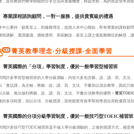
會，提供教師們教學經驗的分享交流與進修機會，精益求精，為的就是使學員
專業課程諮詢顧問，一對一服務，提供貴賓級的禮遇
本中心秉持「顧客至上」的服務理念，從踏入本中心開始，即有專業的課程顧
課程講解、選課建議、價格透明、系統解說，甚至上課之後疑難雜症的解惑，
菁英教學理念‧分級授課‧全面學習
菁英國際的「分項」學習制度，優於一般學習型補習班
坊間許多學習型補習班的入學分級測驗，內容大多包含聽、說、讀、寫、文法
以「會話課」為主軸，將聽、說、讀、寫、文法、字彙加以混合教學，因此只
以分級，無法做到將聽、說、讀、寫、文法、字彙分項教學的優勢！
菁英TOEI
後的各項程度，加以分項、分級授課，當然能更有效率幫助學員拉高較優質項
菁英國際的分項分級學習制度，優於一般技巧型
TOEIC補習班
坊間許多技巧型TOEIC補習班是不做入學分級測驗的，之後的授課方式，雖是