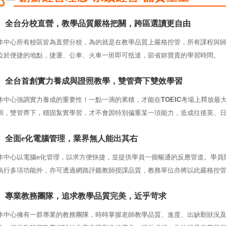
全台分校直營，教學品質嚴格把關，跨區選讀更自由
本中心所有校區皆為直營分校，為的就是在教學品質上嚴格控管，所有課程與
位於便捷的地點，捷運、公車、火車一班即可抵達，節省妳寶貴的學習時間。
全台首創實力養成與證照教學，雙管齊下雙效學習
本中心強調實力養成的重要性！一點一滴的累積，才能在
TOEIC
考場上釋放最
訓，雙管齊下，穩固紮實學習，才不會因特別偏重某一項能力，造成往後英、
全面e化電腦管理，業界無人能出其右
本中心以電腦e化管理，以求方便快捷，並提供學員一個暢通的反應管道。學員
執行多項功能外，亦可透過網路評鑑教師授課品質，教務單位亦將以此嚴格控
專業教務團隊，追求教學品質完美，近乎苛求
本中心擁有一群專業的教務團隊，時時掌握老師教學品質、進度、出缺勤狀況